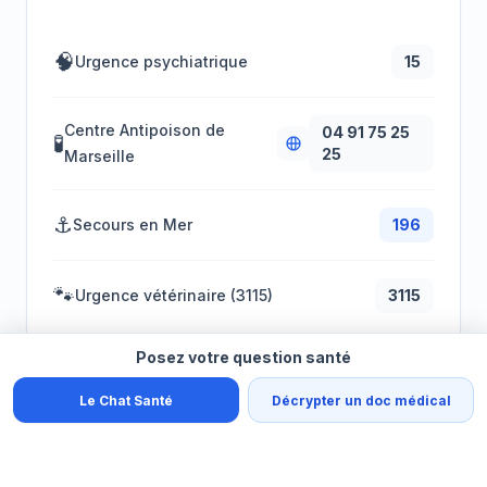
🧠
Urgence psychiatrique
15
Centre Antipoison de
04 91 75 25
🧪
25
Marseille
⚓
Secours en Mer
196
🐾
Urgence vétérinaire (3115)
3115
Posez votre question santé
🏥
CLINIQUES VÉTÉRINAIRES
Le Chat Santé
Décrypter un doc médical
CHV Fregis Nice
Saint-Laurent-du-Var
04 93 07 01 00