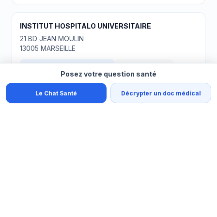
INSTITUT HOSPITALO UNIVERSITAIRE
21 BD JEAN MOULIN
13005 MARSEILLE
📞 Appeler le 04 13 73 24 01
📍 Y aller (GPS)
Posez votre question santé
URGENCES 24/7
Le Chat Santé
Décrypter un doc médical
APHM HOPITAL DE LA CONCEPTION
147 BD BAILLE
13005 MARSEILLE
📞 Appeler le 04 91 38 30 00
📍 Y aller (GPS)
URGENCES 24/7
APHM HOPITAL LA TIMONE