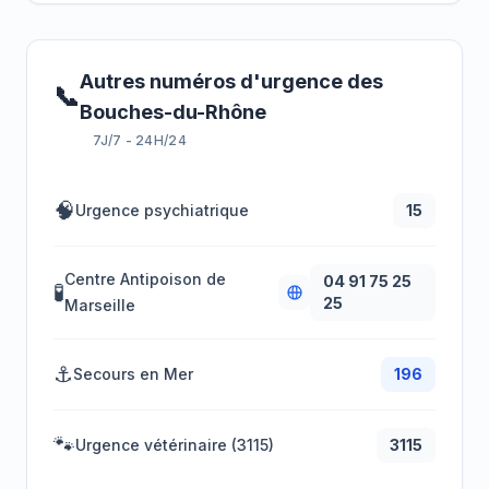
Autres numéros d'urgence des
📞
Bouches-du-Rhône
7J/7 - 24H/24
🧠
Urgence psychiatrique
15
Centre Antipoison de
04 91 75 25
🧪
25
Marseille
⚓
Secours en Mer
196
🐾
Urgence vétérinaire (3115)
3115