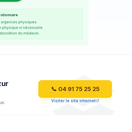
estionnaire
x urgences physiques.
n physique si nécessaire.
 discrétion du médecin.
zur
📞 04 91 75 25 25
Visiter le site internet
ue.