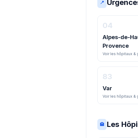
Urgence
📍
04
Alpes-de-Ha
Provence
Voir les hôpitaux &
83
Var
Voir les hôpitaux &
Les Hôpi
🏥