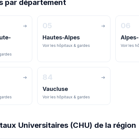
s par département
05
06
➔
➔
ute-
Hautes-Alpes
Alpes
Voir les hôpitaux & gardes
Voir les h
 gardes
84
➔
➔
Vaucluse
 gardes
Voir les hôpitaux & gardes
taux Universitaires (CHU) de la région