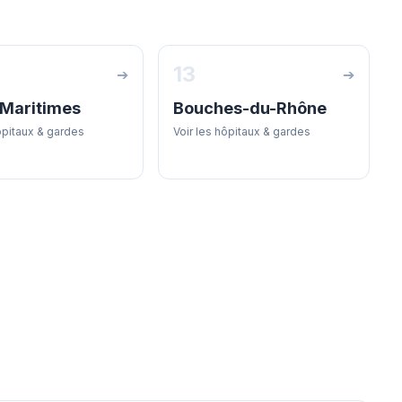
13
➔
➔
-Maritimes
Bouches-du-Rhône
ôpitaux & gardes
Voir les hôpitaux & gardes