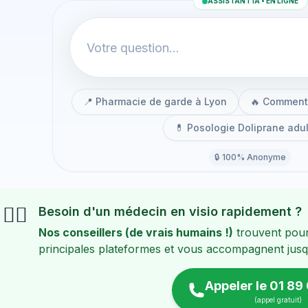
ASSISTANT IA • EN LIGNE
📍 Pharmacie de garde à Lyon
🔥 Comment 
💊 Posologie Doliprane adul
🔒 100% Anonyme
👨‍⚕️
Besoin d'un médecin en visio rapidement ?
Nos conseillers (de vrais humains !)
trouvent pour
principales plateformes et vous accompagnent jusqu
Appeler le 01 89 
(appel gratuit)