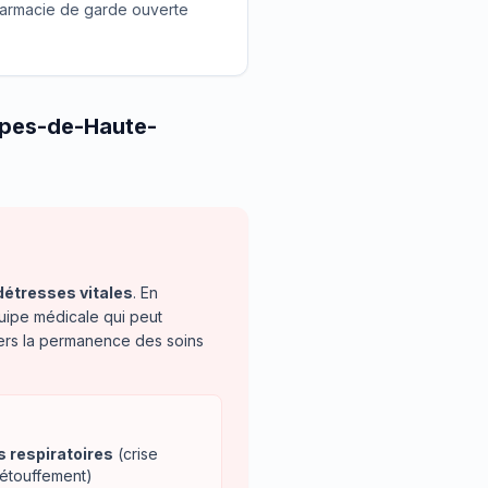
 pharmacie de garde ouverte
lpes-de-Haute-
détresses vitales
. En
uipe médicale qui peut
vers la permanence des soins
s respiratoires
(crise
 étouffement)