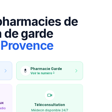
pharmacies de
 de garde
-Provence
Pharmacie
Garde
💊
Voir le numéro
ux
Téléconsultation
adio
Médecin disponible 24/7