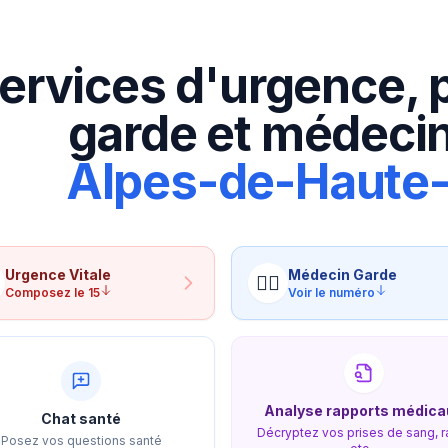
ervices d'urgence, 
garde et médecin
Alpes-de-Haute
Urgence
Vitale
Médecin
Garde
👨‍⚕️
Composez le 15
Voir le numéro
Analyse rapports médica
Chat santé
Décryptez vos prises de sang, r
Posez vos questions santé