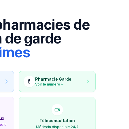
pharmacies de
 de garde
times
Pharmacie
Garde
💊
Voir le numéro
ux
Téléconsultation
adio
Médecin disponible 24/7