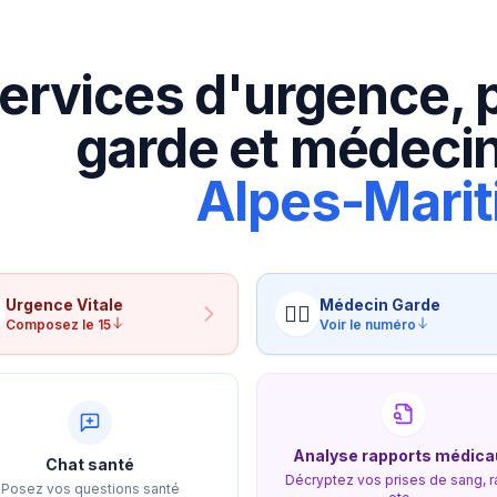
ervices d'urgence, 
garde et médecin
Alpes-Mari
Urgence
Vitale
Médecin
Garde
👨‍⚕️
Composez le 15
Voir le numéro
Analyse rapports médica
Chat santé
Décryptez vos prises de sang, r
Posez vos questions santé