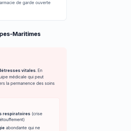
 pharmacie de garde ouverte
lpes-Maritimes
détresses vitales
. En
uipe médicale qui peut
vers la permanence des soins
s respiratoires
(crise
 étouffement)
ie
abondante qui ne