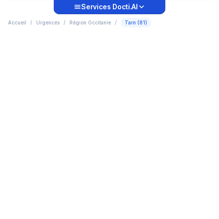
Services Docti.AI
Accueil
/
Urgences
/
Région Occitanie
/
Tarn (81)