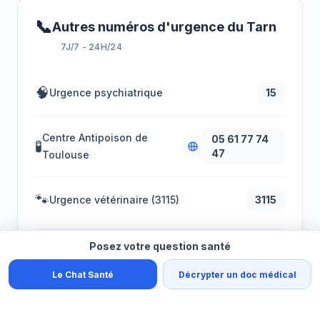
📞
Autres numéros d'urgence du Tarn
7J/7 - 24H/24
🧠
Urgence psychiatrique
15
Centre Antipoison de
05 61 77 74
🧪
47
Toulouse
🐾
Urgence vétérinaire (3115)
3115
🏥
Posez votre question santé
CLINIQUES VÉTÉRINAIRES
Le Chat Santé
Décrypter un doc médical
CHV Languedocia
Montpellier