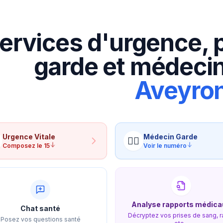
ervices d'urgence, 
garde et médecin
Aveyro
Urgence
Vitale
Médecin
Garde
👨‍⚕️
Composez le 15
Voir le numéro
Analyse rapports médica
Chat santé
Décryptez vos prises de sang, r
Posez vos questions santé