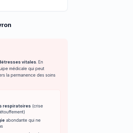
yron
détresses vitales
. En
uipe médicale qui peut
vers la permanence des soins
s respiratoires
(crise
 étouffement)
ie
abondante qui ne
as