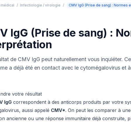
e médical
/
Infectiologie / virologie
/
CMV IgG (Prise de sang) : Normes et
 IgG (Prise de sang) : N
erprétation
ltat de CMV IgG peut naturellement vous inquiéter. Ce
me a déjà été en contact avec le cytomégalovirus et à 
dre votre résultat
V IgG
correspondent à des anticorps produits par votre sy
alovirus, aussi appelé
CMV*
. On peut les comparer à une 
ion ancienne ou une réponse immunitaire déjà construite, p