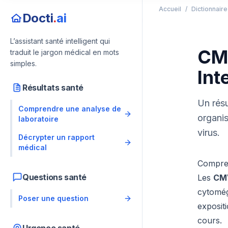
Accueil
/
Dictionnair
Docti
.
ai
L’assistant santé intelligent qui
CMV
traduit le jargon médical en mots
simples.
Int
Résultats santé
Un résu
Comprendre une analyse de
organis
laboratoire
virus.
Décrypter un rapport
médical
Compren
Questions santé
Les
CM
cytomég
Poser une question
exposit
cours.