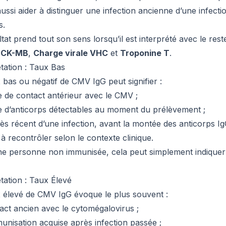
aussi aider à distinguer une infection ancienne d’une infecti
s.
tat prend tout son sens lorsqu’il est interprété avec le res
e
CK-MB
,
Charge virale VHC
et
Troponine T
.
étation : Taux Bas
 bas ou négatif de CMV IgG peut signifier :
 de contact antérieur avec le CMV ;
 d’anticorps détectables au moment du prélèvement ;
rès récent d’une infection, avant la montée des anticorps Ig
 à recontrôler selon le contexte clinique.
e personne non immunisée, cela peut simplement indiquer q
tation : Taux Élevé
 élevé de CMV IgG évoque le plus souvent :
act ancien avec le cytomégalovirus ;
unisation acquise après infection passée ;