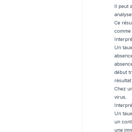
Il peut 
analyse
Ce résul
comm
Interpr
Un taux
absence
absence
début t
résultat
Chez un
virus.
Interpré
Un taux
un cont
une imm