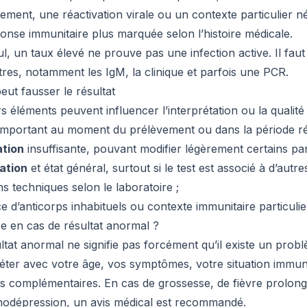
rement, une réactivation virale ou un contexte particulier
onse immunitaire plus marquée selon l’histoire médicale.
ul, un taux élevé ne prouve pas une infection active. Il fa
res, notamment les IgM, la clinique et parfois une PCR.
eut fausser le résultat
s éléments peuvent influencer l’interprétation ou la qualité
mportant au moment du prélèvement ou dans la période ré
ation
insuffisante, pouvant modifier légèrement certains pa
ation
et état général, surtout si le test est associé à d’autre
ns techniques selon le laboratoire ;
 d’anticorps inhabituels ou contexte immunitaire particulie
re en cas de résultat anormal ?
ltat anormal ne signifie pas forcément qu’il existe un prob
préter avec votre âge, vos symptômes, votre situation immuni
 complémentaires. En cas de grossesse, de fièvre prolongée
odépression, un avis médical est recommandé.