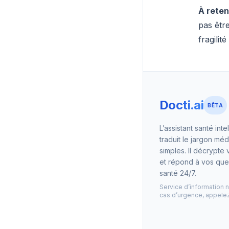
À reteni
pas êtr
fragili
Docti.ai
BÊTA
L’assistant santé inte
traduit le jargon mé
simples. Il décrypte 
et répond à vos que
santé 24/7.
Service d’information 
cas d’urgence, appelez