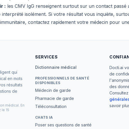
r :
les CMV IgG renseignent surtout sur un contact passé 
e interprété isolément. Si votre résultat vous inquiète, sur
té immunitaire, contactez rapidement votre médecin pour une
SERVICES
CONFIA
Dictionnaire médical
Docti.ai v
lligent qui
de confid
dical en mots
PROFESSIONNELS DE SANTÉ
l'anonymis
DISPONIBLES
vos résultats
des donné
Médecin de garde
stions de
Consultez
Pharmacie de garde
générales
non médical. En
savoir plus
Téléconsultation
 le 15
CHATS IA
Poser ses questions de santé