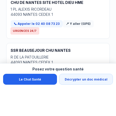
CHU DE NANTES SITE HOTEL DIEU HME
1 PL ALEXIS RICORDEAU
44093 NANTES CEDEX 1
📞 Appeler le 02 40 08 73 23
📍 Y aller (GPS)
URGENCES 24/7
SSR BEAUSEJOUR CHU NANTES
R DE LA PATOUILLERIE
44093 NANTES CEDEX 1
Posez votre question santé
📞 Appeler le 02 40 68 66 00
📍 Y aller (GPS)
URGENCES 24/7
Le Chat Santé
Décrypter un doc médical
HDJ ENFANTS CHU DE NANTES
13 R DU DOUET GARNIER
44100 NANTES