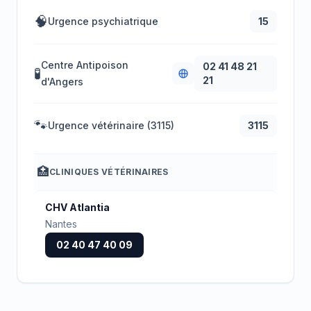
🧠
Urgence psychiatrique
15
Centre Antipoison
02 41 48 21
🧪
21
d'Angers
🐾
Urgence vétérinaire (3115)
3115
🏥
CLINIQUES VÉTÉRINAIRES
CHV Atlantia
Nantes
02 40 47 40 09