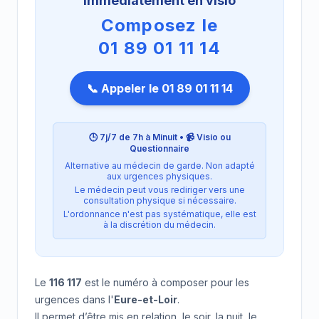
immédiatement en visio
Composez le
01 89 01 11 14
📞 Appeler le 01 89 01 11 14
🕒 7j/7 de 7h à Minuit • 📹 Visio ou
Questionnaire
Alternative au médecin de garde. Non adapté
aux urgences physiques.
Le médecin peut vous rediriger vers une
consultation physique si nécessaire.
L'ordonnance n'est pas systématique, elle est
à la discrétion du médecin.
Le
116 117
est le numéro à composer pour les
urgences dans l'
Eure-et-Loir
.
Il permet d’être mis en relation, le soir, la nuit, le