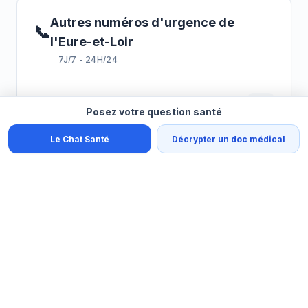
Autres numéros d'urgence de
📞
l'Eure-et-Loir
7J/7 - 24H/24
🧠
Urgence psychiatrique
15
Posez votre question santé
Le Chat Santé
Décrypter un doc médical
Centre Antipoison
02 41 48 21
🧪
21
d'Angers
🐾
Urgence vétérinaire (3115)
3115