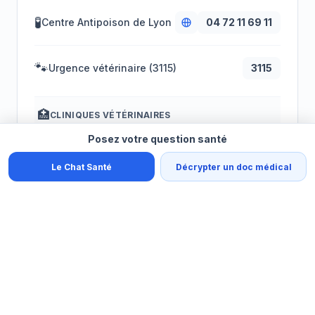
🧪
Centre Antipoison de Lyon
04 72 11 69 11
🐾
Urgence vétérinaire (3115)
3115
🏥
CLINIQUES VÉTÉRINAIRES
Posez votre question santé
CHV Saint-Martin
Le Chat Santé
Décrypter un doc médical
Saint-Martin-Bellevue
04 50 60 09 00
SIAMU (Ecole Vétérinaire Lyon)
Marcy-l'Étoile
04 78 87 26 70