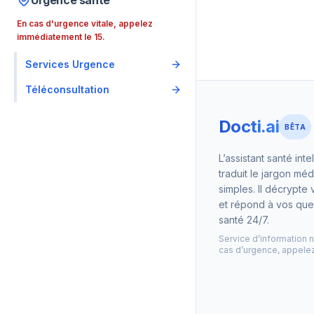
Urgence santé
En cas d'urgence vitale, appelez
immédiatement le 15.
Services Urgence
Téléconsultation
Docti.ai
BÊTA
L’assistant santé inte
traduit le jargon mé
simples. Il décrypte 
et répond à vos que
santé 24/7.
Service d’information 
cas d’urgence, appelez