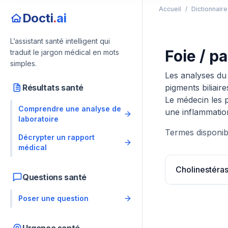
Accueil
/
Dictionnair
Docti
.
ai
L’assistant santé intelligent qui
Foie / p
traduit le jargon médical en mots
simples.
Les analyses du 
Résultats santé
pigments biliair
Le médecin les p
Comprendre une analyse de
une inflammation
laboratoire
Termes disponib
Décrypter un rapport
médical
Cholinestéra
Questions santé
Poser une question