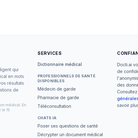
SERVICES
CONFIA
Dictionnaire médical
Docti.ai v
lligent qui
de confid
dical en mots
PROFESSIONNELS DE SANTÉ
l'anonymis
DISPONIBLES
vos résultats
des donné
Médecin de garde
stions de
Consultez
Pharmacie de garde
générales
non médical. En
savoir plus
Téléconsultation
 le 15
CHATS IA
Poser ses questions de santé
Décrypter un document médical