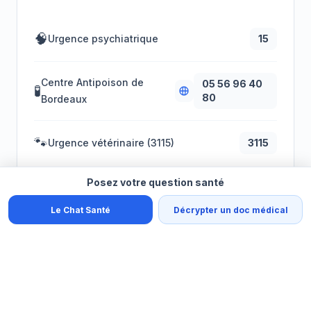
🧠
Urgence psychiatrique
15
Centre Antipoison de
05 56 96 40
🧪
80
Bordeaux
🐾
Urgence vétérinaire (3115)
3115
Posez votre question santé
🏥
CLINIQUES VÉTÉRINAIRES
Le Chat Santé
Décrypter un doc médical
CHV Aquivet
Eysines
05 56 17 20 20