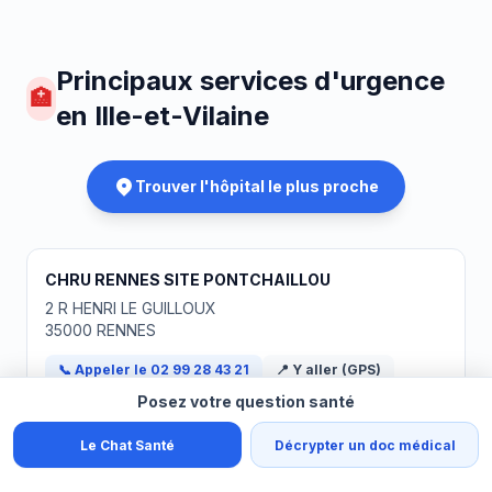
Principaux services d'urgence
🏥
en Ille-et-Vilaine
Trouver l'hôpital le plus proche
CHRU RENNES SITE PONTCHAILLOU
2 R HENRI LE GUILLOUX
35000 RENNES
📞 Appeler le 02 99 28 43 21
📍 Y aller (GPS)
Posez votre question santé
URGENCES 24/7
Le Chat Santé
Décrypter un doc médical
C.R.L.C.C. EUGENE MARQUIS