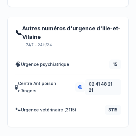
Autres numéros d'urgence d'Ille-et-
📞
Vilaine
7J/7 - 24H/24
🧠
Urgence psychiatrique
15
Centre Antipoison
02 41 48 21
🧪
21
d'Angers
🐾
Urgence vétérinaire (3115)
3115