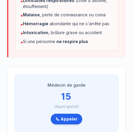
Difficultés respiratoires
(crise d'asthme,
●
étouffement)
Malaise
, perte de connaissance ou coma
●
Hémorragie
abondante qui ne s'arrête pas
●
Intoxication
, brûlure grave ou accident
●
Si une personne
ne respire plus
●
Médecin de garde
15
(Appel gratuit)
📞 Appeler